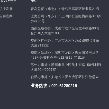
加入科捷
地址
职业发展
青岛总部（华北）：青岛市高新区锦业路21号
招聘官网
上海公司（华东）：上海闵行区虹梅南路379弄
独栋23号
西南区成都办：成都市成华区昭觉寺横路80号
台州商人大厦2103
华南区广州办：广州市天河区燕岭路89号燕侨
大厦2112室
华南区深圳办：深圳市龙岗区坂田街道吉华路
489号乐荟科创中心12 栋13 层 B1房
苏州办事处：苏州市吴中区吴中东路158号利通
大厦20层2007室
合肥办事处：安徽省合肥市庐阳区长江德必WE
业务热线：
021-61280216