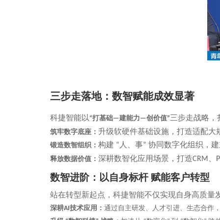
三步走落地：数智赋能成效显著
科捷智能以
三步走战略，
打基础
建能力
创价值
“
—
—
”
升级软硬件基础设施，打造适配大
筑牢数字底座：
构建
人、事
协同数字化组织，建
锻造数智组织：
“
”
深耕数智化应用场景，打造
、
释放数据价值：
CRM
数智进阶：以自身标杆
赋能客户转型
站在转型新起点，科捷智能不仅实现自身高质量
深耕
技术应用：
通过自主研发、人才引进、生态合作
AI