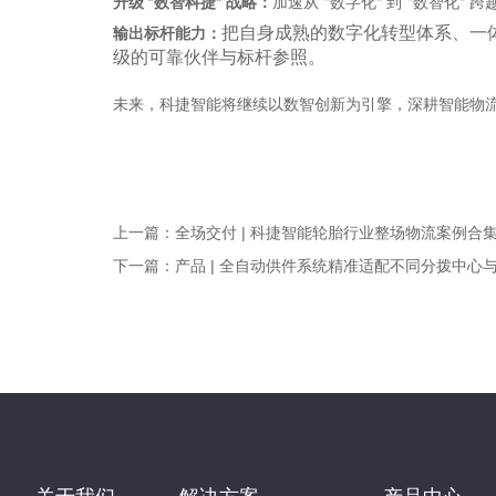
升级
数智科捷
战略：
加速从
数字化
到
数智化
跨
“
”
“
”
“
”
把自身成熟的数字化转型体系、一
输出标杆能力：
级的可靠伙伴与标杆参照。
未来，科捷智能将继续以数智创新为引擎，深耕智能物
上一篇：
全场交付 | 科捷智能轮胎行业整场物流案例合
下一篇：
产品 | 全自动供件系统精准适配不同分拨中心