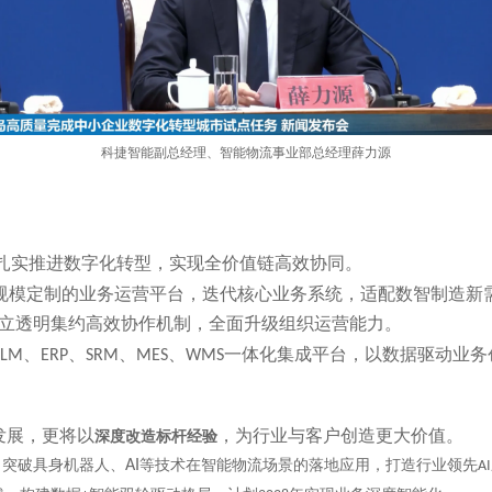
科捷智能副总经理、智能物流事业部总经理薛力源
扎实推进数字化转型，实现全价值链高效协同。
规模定制的业务运营平台，迭代核心业务系统，适配数智制造新
立透明集约高效协作机制，全面升级组织运营能力。
、
、
、
、
一体化集成平台，以数据驱动业务
PLM
ERP
SRM
MES
WMS
发展，更将以
，为行业与客户创造更大价值。
深度改造标杆经验
，突破具身机器人、
AI
等技术在智能物流场景的落地应用，打造行业领先
AI