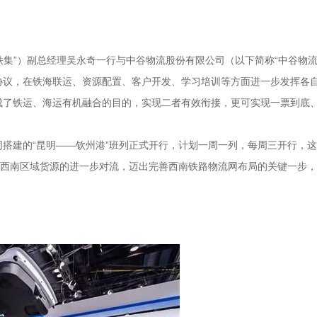
中铁集”）副总经理吴永奇一行与中谷物流股份有限公司（以下简称“中谷物
协议，在铁海联运、资源配置、客户开发、学习培训等方面进一步发挥各
成了铁运、海运有机融合的目的，实现二者有效衔接，更可实现一票到底
搭建的“昆明——钦州港”班列正式开行，计划一周一列，每周三开行，这
现西南区域货源的进一步对流，迈出完善西南铁路物流网布局的关键一步