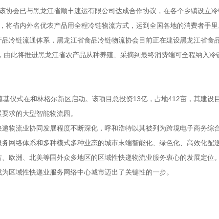
。该协会已与黑龙江省顺丰速运有限公司达成合作协议，在各个乡镇设立冷链物流
系统，将省内外名优农产品用全程冷链物流方式，运到全国各地的消费者手里
产品冷链流通体系，黑龙江省食品冷链物流协会目前正在建设黑龙江省食
由此将推进黑龙江省农产品从种养殖、采摘到最终消费端可全程纳入冷链物流中，
期)奠基仪式在和林格尔新区启动。该项目总投资13亿，占地412亩，其
展要求的大型智能物流园。
快递物流业协同发展程度不断深化，呼和浩特以其被列为跨境电子商务综
服务网络体系和多种模式多种业态的城市末端智能化、绿色化、高效化配
、欧洲、北美等国外众多地区的区域性快递物流业服务衷心的发展定位。
成为区域性快递业服务网络中心城市迈出了关键性的一步。