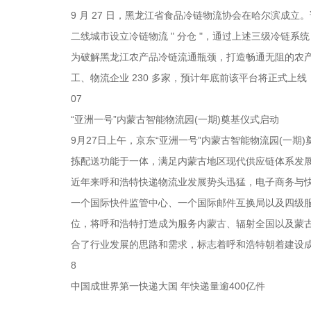
9 月 27 日，黑龙江省食品冷链物流协会在哈尔滨成立
二线城市设立冷链物流 " 分仓 "，通过上述三级冷链
为破解黑龙江农产品冷链流通瓶颈，打造畅通无阻的农
工、物流企业 230 多家，预计年底前该平台将正式上线，
07
“亚洲一号”内蒙古智能物流园(一期)奠基仪式启动
9月27日上午，京东“亚洲一号”内蒙古智能物流园(一
拣配送功能于一体，满足内蒙古地区现代供应链体系发
近年来呼和浩特快递物流业发展势头迅猛，电子商务与
一个国际快件监管中心、一个国际邮件互换局以及四级
位，将呼和浩特打造成为服务内蒙古、辐射全国以及蒙古
合了行业发展的思路和需求，标志着呼和浩特朝着建设
8
中国成世界第一快递大国 年快递量逾400亿件