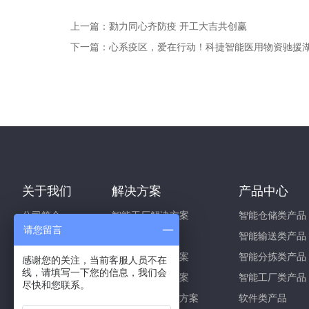
上一篇：
勠力同心齐防疫 开工大吉共创赢
下一篇：
心系疫区，爱在行动！科捷智能医用物资驰援
关于我们
解决方案
产品中心
公司简介
智能工厂解决方案
智能仓储类产品
请您留言
企业文化
新能源解决方案
智能输送类产品
荣誉资质
智能仓储解决方案
智能分拣类产品
感谢您的关注，当前客服人员不在
线，请填写一下您的信息，我们会
发展历程
智能物流解决方案
智能工厂类产品
尽快和您联系。
研发创新
智能信息化解决方案
软件类产品