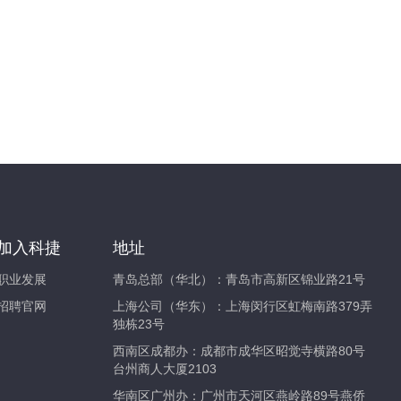
加入科捷
地址
职业发展
青岛总部（华北）：青岛市高新区锦业路21号
招聘官网
上海公司（华东）：上海闵行区虹梅南路379弄
独栋23号
西南区成都办：成都市成华区昭觉寺横路80号
台州商人大厦2103
华南区广州办：广州市天河区燕岭路89号燕侨