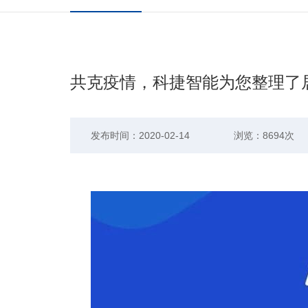
共克疫情，科捷智能为您整理了
发布时间：2020-02-14
浏览：8694次