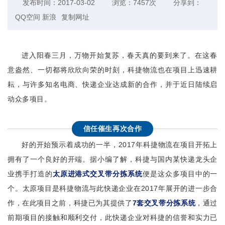
发布时间：2017-03-02
浏览：7457次
分享到：
QQ空间
新浪
复制网址
进入阳春三月，万物开始复苏，春天真的要到来了。在这春
意盎然、一切都将欣欣向荣的时刻，科捷物流也在项目上迅速耕
耘，与许多知名电商、快递企业达成新的合作，并于近日陆续启
动众多项目。
信任催生再次合作
好的开始预示着成功的一半，2017年科捷物流在项目开拓上
拥有了一个良好的开端。据小编了解，科捷与国内某快递龙头企
业携手打造的
太原进港式交叉带分拣系统
便是这众多项目中的一
个。太原项目是科捷物流与此快递企业在2017年展开的进一步合
作，在此项目之前，科捷已为其提供了
7套交叉带分拣系统
，通过
前期项目的接触和顺利交付，此快递企业对科捷的信誉和实力已