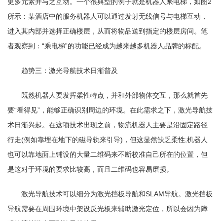
更多元素并与之互动。一个很典型的例子就是机器人乘电梯，如图2
所示：某酒店中的服务机器人可以通过发射无线信号与电梯互动，
进入其内部并选择正确楼层，从而将物品送到指定的楼层房间。笔
者观察到：“乘电梯”的功能已经成为越来越多机器人品牌的标配。
趋势三：激光导航技术日渐普及
既然机器人要发挥柔性特点，并和外部物体交互，那么就首先
要“看得见”，能够正确识别周边的环境。在此需求之下，激光导航技
术日渐兴起。在这项技术出现之前，物流机器人主要是沿固定路径
行走(例如靠埋在地下的磁导轨来引导)，但这显然缺乏柔性;机器人
也可以靠地面上铺设的大量二维码来不断校准自己所在的位置，但
是这对于环境的要求比较高，而且二维码也容易磨损。
激光导航技术可以细分为激光挡板导航和SLAM导航。激光挡板
导航需要在周围环境中架设反光板来辅助激光定位，所以会因为障